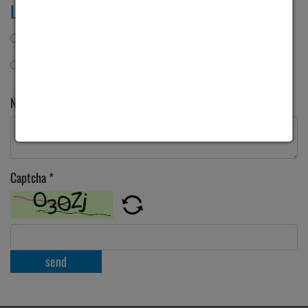
Leasing?
Ja
Nein
Nachricht
Captcha
*
send