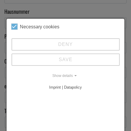
Hausnummer
Necessary cookies
PLZ
DENY
SAVE
Ort
Show details
e-Mail
*
Imprint | Datapolicy
Telefon
*