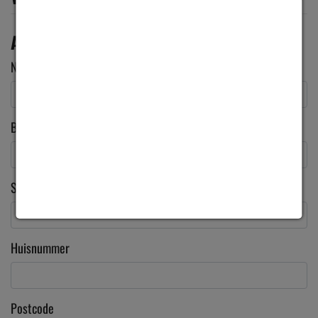
AANVRAAG
Naam
*
Bedrijf
*
Straat
Huisnummer
Postcode