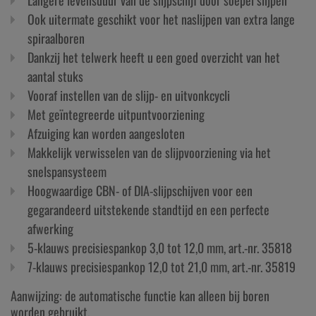
Langere levensduur van de slijpschijf door soepel slijpen
Ook uitermate geschikt voor het naslijpen van extra lange
spiraalboren
Dankzij het telwerk heeft u een goed overzicht van het
aantal stuks
Vooraf instellen van de slijp- en uitvonkcycli
Met geïntegreerde uitpuntvoorziening
Afzuiging kan worden aangesloten
Makkelijk verwisselen van de slijpvoorziening via het
snelspansysteem
Hoogwaardige CBN- of DIA-slijpschijven voor een
gegarandeerd uitstekende standtijd en een perfecte
afwerking
5-klauws precisiespankop 3,0 tot 12,0 mm, art.-nr. 35818
7-klauws precisiespankop 12,0 tot 21,0 mm, art.-nr. 35819
Aanwijzing: de automatische functie kan alleen bij boren
worden gebruikt.