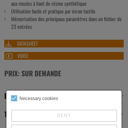
aux meules à liant de résine synthétique
Utilisation facile et pratique par écran tactile
Mémorisation des principaux paramètres dans un fichier de
23 entrées
DATASHEET
VIDEO
PRIX: SUR DEMANDE
EQUIPMENT
Necessary cookies
TECHNICAL DATA
DENY