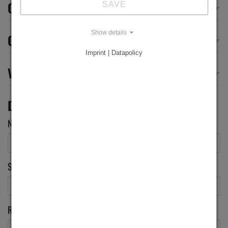
OPTIONS
SAVE
Show details
GEOMETRIES
Imprint | Datapolicy
VIDEOS
DEMANDE
Nom
*
Société
*
Rue